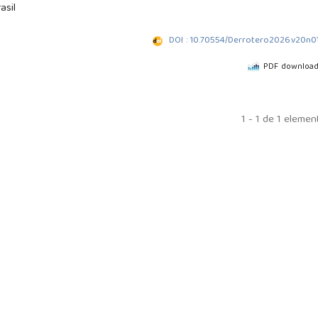
asil
DOI : 10.70554/Derrotero2026.v20n0
PDF download
1 - 1 de 1 elemen