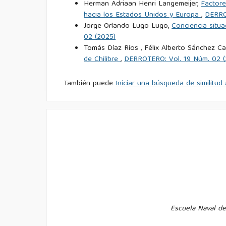
Real Academia Española. (s. f.). Conocimiento.
ht
Herman Adriaan Henri Langemeijer,
Factore
hacia los Estados Unidos y Europa
,
DERRO
Jorge Orlando Lugo Lugo,
Conciencia situa
Real Academia Española. (s. f.). General.
https://d
02 (2025)
Tomás Díaz Ríos , Félix Alberto Sánchez 
Real Academia Española. (s. f.). Normativo.
https:
de Chilibre
,
DERROTERO: Vol. 19 Núm. 02 (
Sánchez, J. (2024). El incremento del desarrollo
También puede
Iniciar una búsqueda de similitu
registro y protección de la pr
https://www.revistaanfibios.org/ojs/index.php/afb
Turnitin. (2023). Plagio accidental
https://www.turnitin.com/blog/accidental-plagiar
Zapata, V., Alejandro, J., Galarza, D., & Sanch
algoritmos de semaforización y jerarquía organi
estudio en Ecuador.
https://tesla.puertomaderoedi
Escuela Naval de