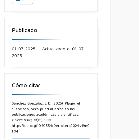
Publicado
01-07-2025 — Actualizado el 01-07-
2025
Cómo citar
Sánchez González, J. D. (2025). Plagio: el
silencioso, pero puntual error en las
publicaciones académicas y científicas.
DERROTERO
,
19
(01), 1–10.
https://doi.org/10.70554/Derrotero2024.v19n0
1.04