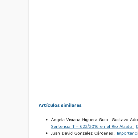
https://www.lafm.com.co/politica/los-supuestos-
minvivienda
Maccarrone, M. (2022). La importancia de la lect
inicial y primario. Digital Commons FIU.
https://di
Marchant, T., Lucchini, G., & Cuadrado, B. (200
lector con otros aprendizajes. Psykhe.
https://ww
Organización Mundial de la Propiedad Int
https://www.wipo.int/about-ip/es/
Organización Mundial de la Propiedad Intelectu
https://www.wipo.int/edocs/pubdocs/es/wipo_pu
Artículos similares
Presidencia de Colombia. (1991). Decreto 2041
Ángela Viviana Higuera Guio , Gustavo Ado
Autor.
Sentencia T – 622/2016 en el Río Atrato
,
Juan David Gonzalez Cárdenas ,
Importanci