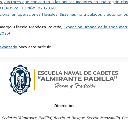
tps://dle.rae.es/conocimiento
s y actores que convierten a las antillas menores en una región cl
TERO: Vol. 18 Núm. 02 (2024)
cional en operaciones fluviales: Sistemas no tripulados y autónomos
le.rae.es/general
Camargo, Elisenia Mendoza Poveda,
Expansión urbana de la zona metro
//dle.rae.es/normativo
2025)
 y la innovación en la Armada de Colombia: La importancia del
d avanzada
para este artículo.
opiedad intelectual. Revista Anfibios.
/article/view/162/230
: prevención y excelencia en la investigación.
ism-prevention-and-research-excellence
o, C. (2021). Diseño de un sistema de gestión de procesos con
zacional para instituciones de educación superior: Un caso de
Dirección
torial.com.ar/index.php/tesla/article/view/43/45
 Cadetes "Almirante Padilla", Barrio el Bosque Sector Manzanillo, Ca