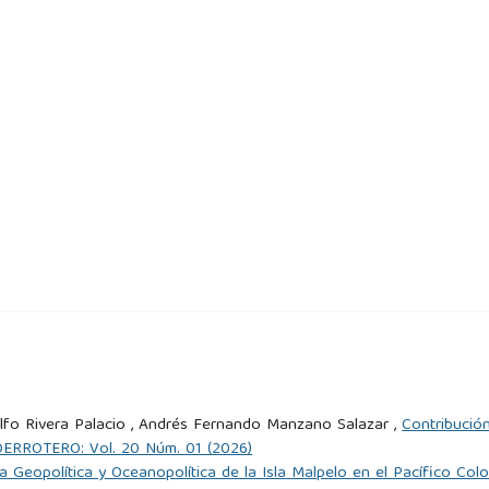
plagios-mas-polemicos-en-la-politica-colombiana-que-incluyen-
ura literaria y el impacto en las prácticas docentes de nivel
gitalcommons.fiu.edu/led/vol1/iss10/10/
7). ¿Por qué leer bien es importante? Asociación del dominio
w.scielo.cl/pdf/psykhe/v16n2/art01.pdf
electual. (s. f.). ¿Qué es la propiedad intelectual?
al. (2016). Principios básicos de la propiedad industrial.
b_895_2016.pdf
 de 1991. Creación de la Dirección Nacional de Derechos de
lfo Rivera Palacio , Andrés Fernando Manzano Salazar ,
Contribució
DERROTERO: Vol. 20 Núm. 01 (2026)
a Geopolítica y Oceanopolítica de la Isla Malpelo en el Pacífico Co