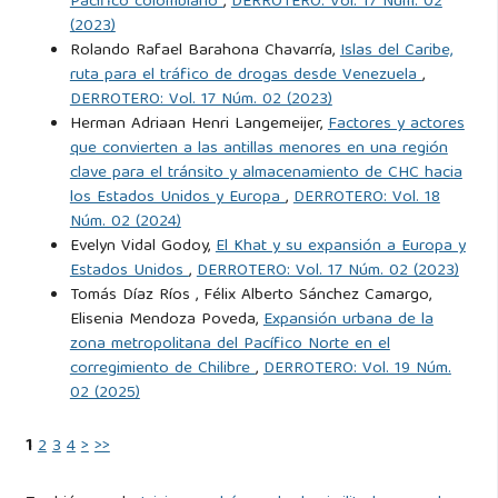
Pacífico colombiano
,
DERROTERO: Vol. 17 Núm. 02
(2023)
Rolando Rafael Barahona Chavarría,
Islas del Caribe,
ruta para el tráfico de drogas desde Venezuela
,
DERROTERO: Vol. 17 Núm. 02 (2023)
Herman Adriaan Henri Langemeijer,
Factores y actores
que convierten a las antillas menores en una región
clave para el tránsito y almacenamiento de CHC hacia
los Estados Unidos y Europa
,
DERROTERO: Vol. 18
Núm. 02 (2024)
Evelyn Vidal Godoy,
El Khat y su expansión a Europa y
Estados Unidos
,
DERROTERO: Vol. 17 Núm. 02 (2023)
Tomás Díaz Ríos , Félix Alberto Sánchez Camargo,
Elisenia Mendoza Poveda,
Expansión urbana de la
zona metropolitana del Pacífico Norte en el
corregimiento de Chilibre
,
DERROTERO: Vol. 19 Núm.
02 (2025)
1
2
3
4
>
>>