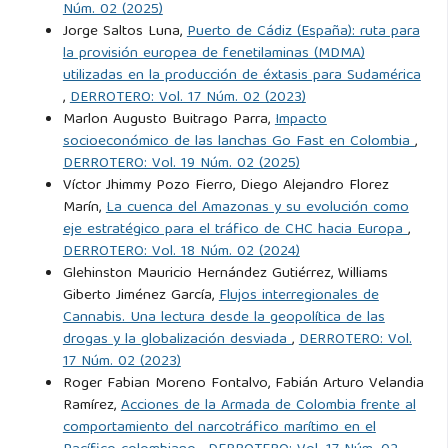
Núm. 02 (2025)
Jorge Saltos Luna,
Puerto de Cádiz (España): ruta para
la provisión europea de fenetilaminas (MDMA)
utilizadas en la producción de éxtasis para Sudamérica
,
DERROTERO: Vol. 17 Núm. 02 (2023)
Marlon Augusto Buitrago Parra,
Impacto
socioeconómico de las lanchas Go Fast en Colombia
,
DERROTERO: Vol. 19 Núm. 02 (2025)
Víctor Jhimmy Pozo Fierro, Diego Alejandro Florez
Marín,
La cuenca del Amazonas y su evolución como
eje estratégico para el tráfico de CHC hacia Europa
,
DERROTERO: Vol. 18 Núm. 02 (2024)
Glehinston Mauricio Hernández Gutiérrez, Williams
Giberto Jiménez García,
Flujos interregionales de
Cannabis. Una lectura desde la geopolítica de las
drogas y la globalización desviada
,
DERROTERO: Vol.
17 Núm. 02 (2023)
Roger Fabian Moreno Fontalvo, Fabián Arturo Velandia
Ramírez,
Acciones de la Armada de Colombia frente al
comportamiento del narcotráfico marítimo en el