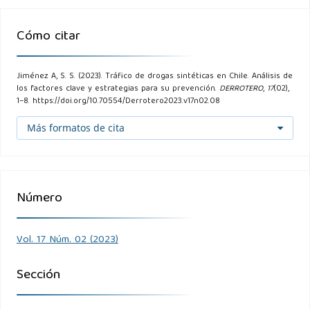
Shuldiner, H. (2022). Chile recibe drogas sintéticas a granel
Cómo citar
de traficantes de MDMA belgas y neerlandeses. InSight
Crime. Recuperado de
Jiménez A, S. S. (2023). Tráfico de drogas sintéticas en Chile. Análisis de
https://es.insightcrime.org/noticias/chile-recibe-drogas-
los factores clave y estrategias para su prevención.
DERROTERO
,
17
(02),
1–8. https://doi.org/10.70554/Derrotero2023.v17n02.08
sinteticas-traficantes-mdma-belgas-neerlandeses/
.
Más formatos de cita
Sturla, N., Lompré, M., & Paula, C. (2021). Análisis de las
rutas aéreas y métodos de tráfico de drogas sintéticas en
América Latina y Europa. Revista Internacional de
Número
Criminología y Seguridad, 15(3), 123–140.
Vol. 17 Núm. 02 (2023)
Sección