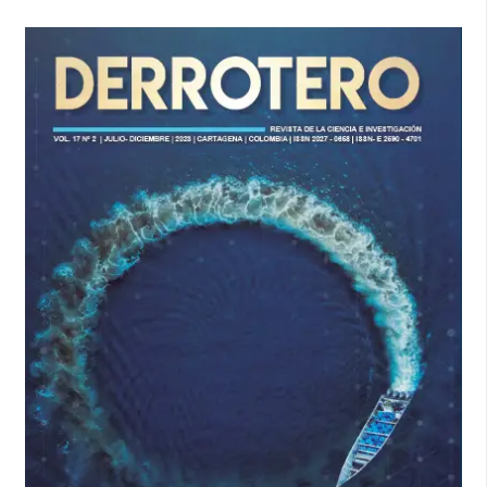
CMCON (2023). Registro de eventos de incautaciones de
narcotráfico marítimo 2023. Cartagena de Indias, Bolívar,
Colombia: REINM.
Ex-Ante (2021). Narcotráfico: Cómo Países Bajos se
convirtió en el principal exportador de éxtasis a Chile,
donde los decomisos se han multiplicado. Recuperado de
https://www.ex-ante.cl/narcotrafico-como-paises-bajos-se-
convirtio-en-el-principal-exportador-de-extasis-a-chile-
donde-los-decomisos-se-han-multiplicado/
.
Fiscalía de Chile (2022). VII Informe Anual Observatorio del
Narcotráfico. Recuperado de
http://www.fiscaliadechile.cl/Documents/Informe_2022_Observato
InSight Crime (2021). Chile recibe drogas sintéticas de
traficantes de MDMA belgas y holandeses. Recuperado de