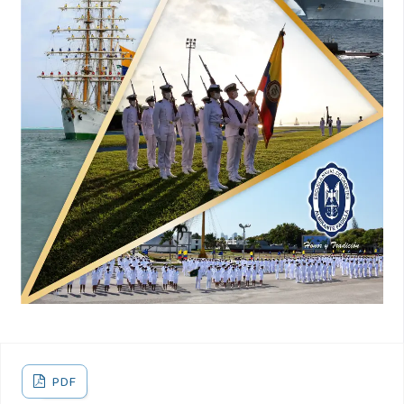
Navia, J. (2020). Propuestas para el mejoramiento de la
gestión de la tecnología y la innovación en la armada
nacional de colombia. ITM.
Romullo, G. (2024). Innovation management in the defense
sector: A systematic literature review focusing on
developing countries. Journal of Infrastructure, Policy and
Development, 8(11).
Urbáez, F. (2015). La innovación como cultura
organizacional. Revista Venezolana de Gerencial, 18.
Vildan, B. (2024). Innovation Management and Innovation
Strategies in Businesses, chapter 12.
PDF