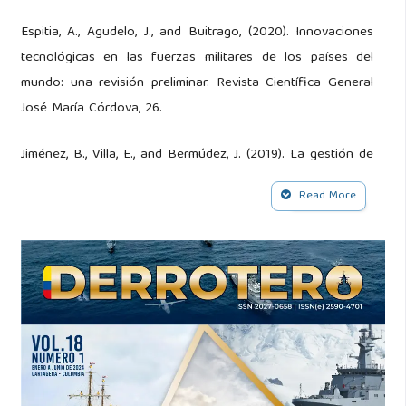
Espitia, A., Agudelo, J., and Buitrago, (2020). Innovaciones
tecnológicas en las fuerzas militares de los países del
mundo: una revisión preliminar. Revista Científica General
José María Córdova, 26.
Jiménez, B., Villa, E., and Bermúdez, J. (2019). La gestión de
la tecnología y la innovación en el sector defensa:
Read More
resultados desde un análisis bibliométrico. Fundación
Universitaria Católica del Norte.
Marek, J. and Dariusz, F. (2024). Innovation as a tool for
improving public services quality. International Journal for
Quality Research, 18(3).
Nacional, A. (2021). Plan de desarrollo naval 2042.
Obtenido de.