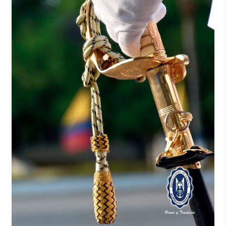
Papadopoulou, A. (2018). The future of fuel: The feasibility
of electric power for container shipping. Recuperado de:
https://www.keystonelaw.com/keynotes/the-future-of-fuel-
the-feasibility-of-electric-power-for-container-shipping
.
Rapid Transition Alliance. (2022). Making waves: Electric
ships are sailing ahead. Recuperado de:
https://www.rapidtransition.org/stories/making-waves-
electric-ships-are-sailing-ahead
.
Resistance, M. (2022). Resistance manual.
Unidad de Planeación Minero Energética. (2018). Plan
indicativo de abastecimiento de combustible. Recuperado
de:
https://www.upme.gov.co/Hidrocarburos/publicaciones/Comentario