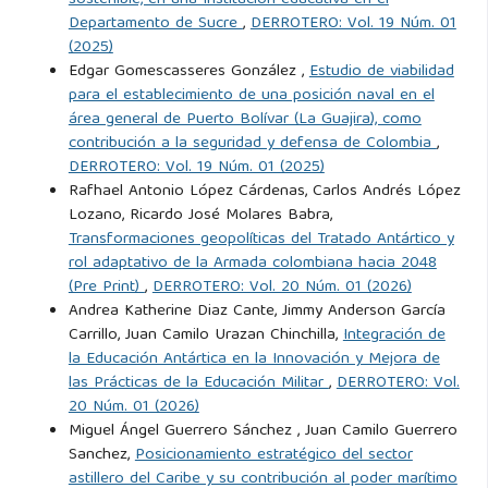
sostenible, en una Institución educativa en el
Departamento de Sucre
,
DERROTERO: Vol. 19 Núm. 01
(2025)
Edgar Gomescasseres González ,
Estudio de viabilidad
para el establecimiento de una posición naval en el
área general de Puerto Bolívar (La Guajira), como
contribución a la seguridad y defensa de Colombia
,
DERROTERO: Vol. 19 Núm. 01 (2025)
Rafhael Antonio López Cárdenas, Carlos Andrés López
Lozano, Ricardo José Molares Babra,
Transformaciones geopolíticas del Tratado Antártico y
rol adaptativo de la Armada colombiana hacia 2048
(Pre Print)
,
DERROTERO: Vol. 20 Núm. 01 (2026)
Andrea Katherine Diaz Cante, Jimmy Anderson García
Carrillo, Juan Camilo Urazan Chinchilla,
Integración de
la Educación Antártica en la Innovación y Mejora de
las Prácticas de la Educación Militar
,
DERROTERO: Vol.
20 Núm. 01 (2026)
Miguel Ángel Guerrero Sánchez , Juan Camilo Guerrero
Sanchez,
Posicionamiento estratégico del sector
astillero del Caribe y su contribución al poder marítimo