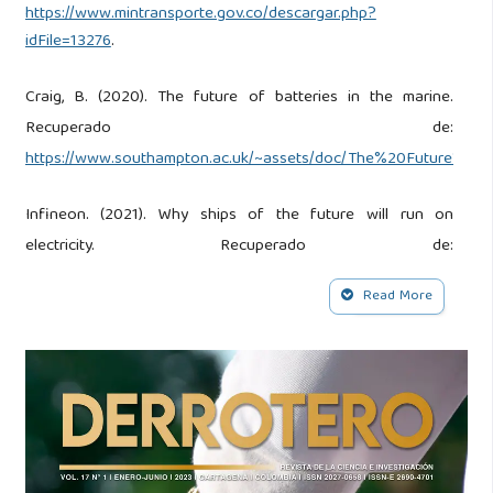
https://www.mintransporte.gov.co/descargar.php?
idFile=13276
.
Craig, B. (2020). The future of batteries in the marine.
Recuperado de:
https://www.southampton.ac.uk/~assets/doc/The%20Future%2
Infineon. (2021). Why ships of the future will run on
electricity. Recuperado de:
https://www.infineon.com/cms/en/discoveries/electrified-
Read More
ships/
.
Kim, Y. R., Kim, J. M., Jung, J. J., Kim, S. Y., Choi, H., & Lee, H.
G. (2021). Comprehensive design of shipboard power
systems for pure electric propulsion ship based on battery
energy storage system. Energies. Recuperado de:
https://doi.org/10.3390/en14175266
.