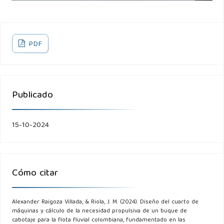
Unidad de Planeación Minero Energética. (2020). Plan
energético nacional 2020-2050. Recuperado de:
PDF
https://www.upme.gov.co/DemandaEficiencia/Documents/PEN_20
Zulgernine, M., Mahdi, M., & Dutta, S. (2020). Resistance and
power prediction of different ship hulls using numerical
Publicado
methods. Dhaka, Bangladesh. Recuperado de:
https://www.researchgate.net/publication/364027428
.
15-10-2024
Cómo citar
Alexander Raigoza Villada, & Riola, J. M. (2024). Diseño del cuarto de
máquinas y cálculo de la necesidad propulsiva de un buque de
cabotaje para la flota fluvial colombiana, fundamentado en las