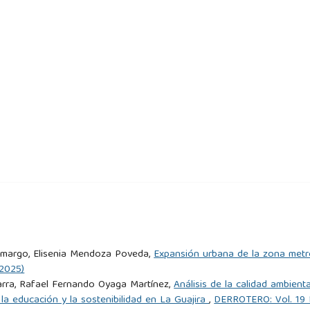
tivas interpretativas sobre el incremento de la violencia en
jecutivo 111 2024 (Registro Oficial 474; Registro Oficial
de canal de TV pertenecería a las FF. AA. de Perú, según
023). Estudio mundial sobre el homicidio 2023: Resultados
United Nations Office on Drugs and Crime.
Camargo, Elisenia Mendoza Poveda,
Expansión urbana de la zona metro
n recibido al menos 19 ataques con drones por parte de las
2025)
ición de sistemas anti-drones.
arra, Rafael Fernando Oyaga Martínez,
Análisis de la calidad ambien
 la educación y la sostenibilidad en La Guajira
,
DERROTERO: Vol. 19 