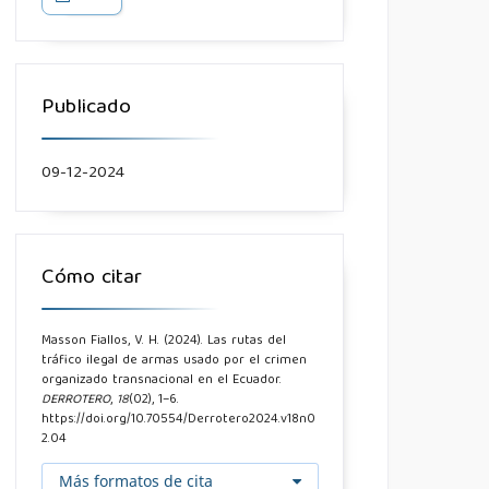
Publicado
09-12-2024
Cómo citar
Masson Fiallos, V. H. (2024). Las rutas del
tráfico ilegal de armas usado por el crimen
organizado transnacional en el Ecuador.
DERROTERO
,
18
(02), 1–6.
https://doi.org/10.70554/Derrotero2024.v18n0
2.04
Más formatos de cita