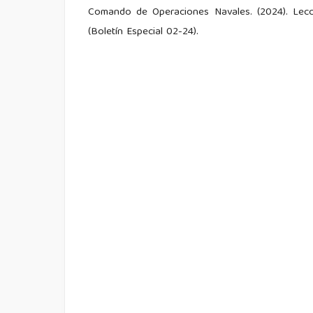
Comando de Operaciones Navales. (2024). Leccio
(Boletín Especial 02-24).
Comisión de Soberanía, Integración y Seguridad I
Resoluciones del Pleno: RL-2021-2023-030 / RL
Ecuavisa. (2024). Ruta del tráfico de armas en
de armamento?
Naciones Unidas. (2023). Lucha contra el terrori
Noboa González, M. F., Payá Santos, C. A., Gon
del riesgo: La inseguridad jurídica y las amenaza
Oficina de las Naciones Unidas contra la Droga y
de Fuego, 2020.