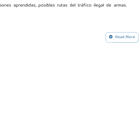
nes aprendidas, posibles rutas del tráfico ilegal de armas.
ntegral. (2021). Informe no vinculante de cumplimiento de las
Read More
 2021-2023-031.
 Ecuador: ¿Cómo Perú se convirtió en un importante proveedor
smo. Forjando nuestro futuro juntos.
zález Folgado, M., & Acosta Guzmán, H. M. (2020). La gestión
s a la seguridad. Thomson Reuters Aranzadi, 1.ª edición.
 el Delito. (2020). Estudio Mundial sobre el Tráfico de Armas