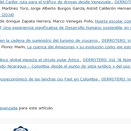
 del Caribe, ruta para el tráfico de drogas desde Venezuela
,
DERROTE
de armas de fuego y violencia en el Ecuador.
o Martínez Toro, Jorge Alberto Burgos García, Astrid Calderón Herna
 (2024)
edis Enrique Zapata Herrera, Marco Venegas Polo,
Huerta escolar com
tal; Una experiencia significativa de Desarrollo humano sostenible, e
)
 en la cadena de suministro del turismo de cruceros
,
DERROTERO: Vol
 Florez Marín,
La cuenca del Amazonas y su evolución como eje estr
ático global impacta el círculo polar Ártico
,
DERROTERO: Vol. 18 Núm.
endo Nicaragua – Colombia, desde el punto de vista jurídico y del us
ocioeconómico de las lanchas Go Fast en Colombia
,
DERROTERO: Vol
d avanzada
para este artículo.