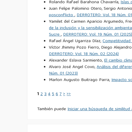
Rolando Rafael Barahona Chavarría,
Islas
Álvarez, C. (2024). ¿El paraíso perdido? Tráfico 
Juan Felipe Palomino Otero, Sergio Antoni
posconflicto
,
DERROTERO: Vol. 18 Núm. 01
Yamilet del Carmen Aparicio Argumedo, Fr
de la inclusión y la sensibilización ambien
Sucre
,
DERROTERO: Vol. 19 Núm. 01 (2025
Rafael Ángel Ugarriza Díaz,
Competitividad
Víctor Jhimmy Pozo Fierro, Diego Alejandro
DERROTERO: Vol. 18 Núm. 02 (2024)
Alexander Eslava Sarmiento,
El cambio clim
Alvaro José Angel Covo,
Análisis del difer
Núm. 01 (2023)
Marlon Augusto Buitrago Parra,
Impacto s
1
2
3
4
5
6
7
>
>>
También puede
Iniciar una búsqueda de similitu