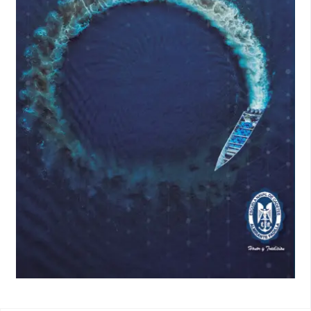
Recuperado de:
https://nida.nih.gov/es/publicaciones/drugfacts/catinonas-
sinteticas-sales-de-bano
.
(2018). Drogas en Euskadi. El “khat”, la droga de los piratas
somalíes, localizada en el País Vasco.
(2019). Cuando se dejó atrás a la ciencia. Recuperado de:
https://www.globalcommissionondrugs.org/wp-
content/uploads/2019/06/2019Report_ESP_web.pdf
.
(2019). Échele cabeza.
(2020). Khat, la droga que está llegando de África para
competir con la metanfetamina.
(2021). Incautan 6.2 toneladas de supuesta droga