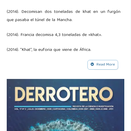
(2014). Decomisan dos toneladas de khat en un furgón
que pasaba el túnel de la Mancha.
(2014). Francia decomisa 4,3 toneladas de «khat».
(2014). “Khat”, la euforia que viene de África.
(2015). Khat: la “droga dei poveri” che arriva in Europa.
Read More
(2017). Dos detenidos por intentar entrar 71 kilos de “khat”
desde el aeropuerto del Prat.
(2017). Por segunda vez en tres días, Pensilvania, EE. UU.
Aduanas y Protección de Fronteras (CBP).
(2018). Catinonas sintéticas (“sales de baño”) — Drugfacts.