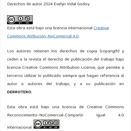
sustancias susceptibles de abuso. Khat y catinonas
Derechos de autor 2024 Evelyn Vidal Godoy
sintéticas. Recuperado de:
https://Eprints.ucm.es/Id/Eprint/54951/1/Alvaro%20Narrillos%20M
Esta obra está bajo una licencia internacional
Creative
Commons Atribución-NoComercial 4.0
.
Los autores retienen los derechos de copia (copyrigth) y
ceden a la revista el derecho de publicación del trabajo bajo
licencia Creative Commons Attribution License, que permite a
terceros utilizar lo publicado siempre que hagan referencia al
autor o autores del trabajo, y a su publicación en
DERROTERO
.
Esta obra está bajo una licencia de Creative Commons
Reconocimiento-NoComercial-Compartir Igual 4.0
Internacional.