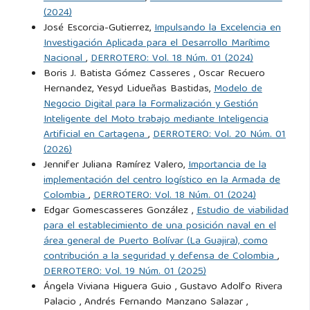
Prolegómenos - Derechos y Valores, XIV(28), 203–215.
(2024)
Accedido el 17 de septiembre de 2024, de
José Escorcia-Gutierrez,
Impulsando la Excelencia en
https://intellectum.unisabana.edu.co/handle/10818/41418?
Investigación Aplicada para el Desarrollo Marítimo
show=full
.
Nacional
,
DERROTERO: Vol. 18 Núm. 01 (2024)
Boris J. Batista Gómez Casseres , Oscar Recuero
Hernandez, Yesyd Lidueñas Bastidas,
Modelo de
Pokharel, S., & Mutha, A. (2009). Perspectives in reverse
Negocio Digital para la Formalización y Gestión
logistics: A review. Resour Conserv Recycl, 53(4), 175–182.
Inteligente del Moto trabajo mediante Inteligencia
Artificial en Cartagena
,
DERROTERO: Vol. 20 Núm. 01
Rodríguez, H. P. (1980). Escritos sobre el General
(2026)
Jennifer Juliana Ramírez Valero,
Importancia de la
Santander. Colección de Oro del Militar Colombiano.
implementación del centro logístico en la Armada de
Imprenta y Publicaciones de las Fuerzas Militares, Bogotá,
Colombia
,
DERROTERO: Vol. 18 Núm. 01 (2024)
Colombia, primera edición.
Edgar Gomescasseres González ,
Estudio de viabilidad
para el establecimiento de una posición naval en el
Salmon, K. (1993). Efficient consumer response: Enhancing
área general de Puerto Bolívar (La Guajira), como
contribución a la seguridad y defensa de Colombia
,
consumer value in the supply chain.
DERROTERO: Vol. 19 Núm. 01 (2025)
Ángela Viviana Higuera Guio , Gustavo Adolfo Rivera
Saá, J. M. M., Gamboa, M. J. S., Villalba, F. R. M., & Hurtado,
Palacio , Andrés Fernando Manzano Salazar ,