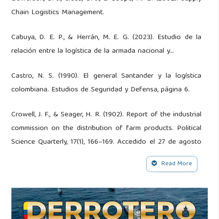
Chain Logistics Management.
Cabuya, D. E. P., & Herrán, M. E. G. (2023). Estudio de la
relación entre la logística de la armada nacional y...
Castro, N. S. (1990). El general Santander y la logística
colombiana. Estudios de Seguridad y Defensa, página 6.
Crowell, J. F., & Seager, H. R. (1902). Report of the industrial
commission on the distribution of farm products. Political
Science Quarterly, 17(1), 166–169. Accedido el 27 de agosto
de 2024, de
http://www.jstor.org/stable/2140390
.
Read More
de C. ARC, A. N. (2020). Pdn 2042.
de C. ARC, A. N., Polanco, L. D. V., Vargas, J. A. P., Álvarez,