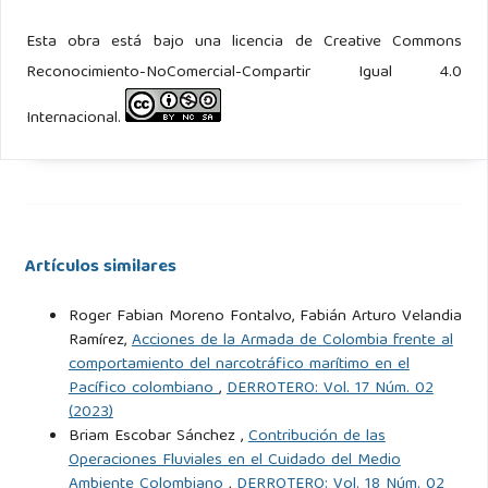
customer-oriented. KOINONIA. Revista Arbitrada
Esta obra está bajo una licencia de Creative Commons
Interdisciplinaria de Ciencias de la Educación, Turismo,
Reconocimiento-NoComercial-Compartir Igual 4.0
Ciencias Sociales y Económica, Ciencias del Agro y Mar y
Ciencias Exactas y Aplicadas, IV(7), 1–33. Disponible en
Internacional.
http://orcid.org/0000-0002-7085-5077
.
DoD, D. (2021). Transforming global logistics I1_3dla
strategic plan 2021–2026. Accedido el 19 de septiembre de
2024, de
https://www.dla.mil/About-DLA/News/News-
Artículos similares
Article-View/Article/2557902/
.
Roger Fabian Moreno Fontalvo, Fabián Arturo Velandia
Ramírez,
Acciones de la Armada de Colombia frente al
Ohno, T. (1991). El sistema de producción Toyota.
comportamiento del narcotráfico marítimo en el
Routledge, 1.ª edición.
Pacífico colombiano
,
DERROTERO: Vol. 17 Núm. 02
(2023)
Olano, H. A. G. (2011). Brief review of military logistics in
Briam Escobar Sánchez ,
Contribución de las
Operaciones Fluviales en el Cuidado del Medio
Colombia: The case of General Santander. Revista
Ambiente Colombiano
,
DERROTERO: Vol. 18 Núm. 02