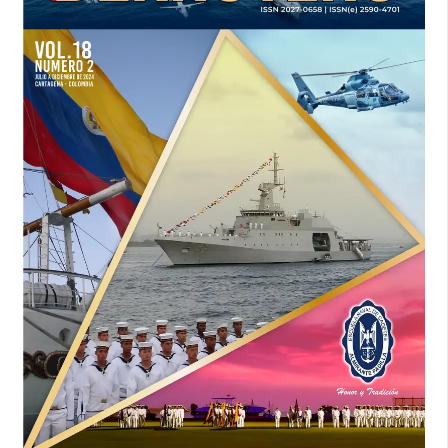
M. C., & Hernández, M. R. (2021). Op 4-1.1.
de C. EJC, E. N. (2017). Mfre 4-0. Accedido el 19 de
septiembre de 2024, de www.cedoe.mil.co.
de N., & Rojas, P. J. G. (2018). Mce 4-95.
de P-D. DNP, D. N. (2008). Conpes 3527. Accedido el 19 de
septiembre de 2024, de
https://repository.agrosavia.co/handle/20.500.12324/33512
.
de P. DNP, D. N. (2020). Conpes 3982. Accedido el 19 de
septiembre de 2024, de
https://colaboracion.dnp.gov.co/CDT/Conpes/Económicos/3547.pd
Dowlatshahi, S. (2000). Developing a theory of reverse
logistics. Interfaces (Providence), 30(3), 143–155. Accedido