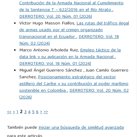
D. P. J. Y. (2018). Caracterización de la logística comercial y
Contribución de la Armada Nacional al Cumplimiento
de la Sentencia T – 622/2016 en el Río Atrato
,
su evolución.
DERROTERO: Vol. 20 Núm. 01 (2026)
Víctor Hugo Masson Fiallos,
Las rutas del tráfico ilegal
Serrano, A., Kalenatic, D., López, C., & Montoya-Torres, J. R.
de armas usado por el crimen organizado
(2023). Evolution of military logistics. Logistics, 7(2), 7–22.
transnacional en el Ecuador
,
DERROTERO: Vol. 18
Núm. 02 (2024)
Servera-Francés, D. (2010). Concepto y evolución de la
Marco Antonio Arboleda Ruiz,
Empleo táctico de la
data link y su aplicación en la Armada Nacional
,
función logística. Revista Innovar, 20(38), 217–234.
DERROTERO: Vol. 18 Núm. 01 (2024)
Miguel Ángel Guerrero Sánchez , Juan Camilo Guerrero
Shaw, A. W. (1916). An Approach to Business Problems.
Sanchez,
Posicionamiento estratégico del sector
Humphrey Milford: Oxford University Press, primera edición.
astillero del Caribe y su contribución al poder marítimo
sostenible en Colombia
,
DERROTERO: Vol. 20 Núm. 02
Accedido el 27 de agosto de 2024, de
(2026)
https://dn790009.ca.archive.org/0/items/approachtobusine02sh
<<
<
1
2
3
4
5
6
>
>>
U.N., N. U., & Lacroix, J.-P. (2022). Mum-nu. Accedido el 19
de septiembre de 2024, de
También puede
Iniciar una búsqueda de similitud avanzada
https://resourcehub01.blob.core.windows.net/$web/Policy%20an
para este artículo.