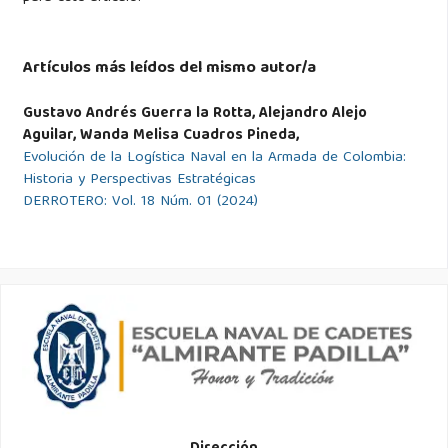
Wade, N. M. (2010). The naval operations & planning
smartbook: Guide to designing, planning & conducting
Artículos más leídos del mismo autor/a
maritime operations. The Lightning Press, Lakeland, FL,
Gustavo Andrés Guerra la Rotta, Alejandro Alejo
primera edición.
Aguilar, Wanda Melisa Cuadros Pineda,
Evolución de la Logística Naval en la Armada de Colombia:
Wade, N. M. (2021). Sustainment & multifunctional logistics:
Historia y Perspectivas Estratégicas
Guide to operational & tactical level sustainment. The
DERROTERO: Vol. 18 Núm. 01 (2024)
Lightning Press, Lakeland, FL, quinta edición. Accedido el 19
de septiembre de 2024, de
https://www.thelightningpress.com/smartbooks/smfls5-
sustainment-multifunctional-logistics-smartbook-5th-ed/
.
Yoho, K. D., Rietjens, S., & Tatham, P. (2013). Defence
logistics: An important research field in need of
researchers. International Journal of Physical Distribution
Logistics Management, 43(2), 80–96.