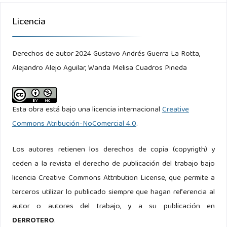
Korecki, Z., & Pomazalova, N. (2010). Knowledge innovation
Licencia
for supporting logistics performance.
Derechos de autor 2024 Gustavo Andrés Guerra La Rotta,
Lagorio, A., Zenezini, G., Mangano, G., & Pinto, R. (2022). A
Alejandro Alejo Aguilar, Wanda Melisa Cuadros Pineda
systematic literature review of innovative technologies
adopted in logistics management. International Journal of
Logistics Research and Applications, 25(7), 1043–1066.
Esta obra está bajo una licencia internacional
Creative
Commons Atribución-NoComercial 4.0
.
Li, X., Sohail, S., Majeed, M. T., & Ahmad, W. (2021). Green
logistics, economic growth, and environmental quality:
Los autores retienen los derechos de copia (copyrigth) y
Evidence from one belt and road initiative economies.
ceden a la revista el derecho de publicación del trabajo bajo
Environmental Science and Pollution Research, 28(24),
licencia Creative Commons Attribution License, que permite a
30664–30674.
terceros utilizar lo publicado siempre que hagan referencia al
autor o autores del trabajo, y a su publicación en
Martínez, L., & Kadi, O. E. (2019). Integral logistics and total
DERROTERO
.
quality, organizational management philosophy of