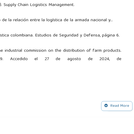
02). Supply Chain Logistics Management.
 de la relación entre la logística de la armada nacional y...
ogística colombiana. Estudios de Seguridad y Defensa, página 6.
 the industrial commission on the distribution of farm products.
 166–169. Accedido el 27 de agosto de 2024, de
, Álvarez, M. C., & Hernández, M. R. (2021). Op 4-1.1.
Read More
 de septiembre de 2024, de www.cedoe.mil.co.