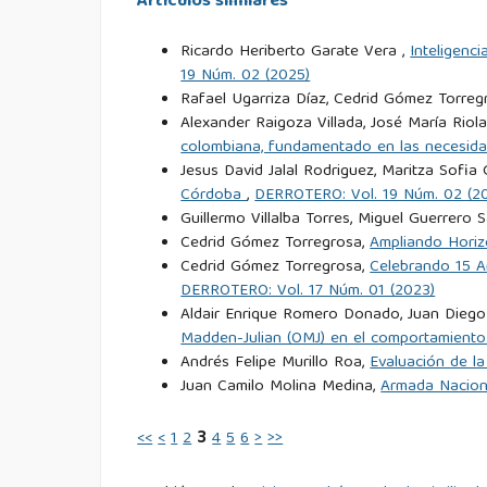
Artículos similares
de P-D. DNP, D. N. (2008). Conpes 3
Ricardo Heriberto Garate Vera ,
Inteligenc
https://repository.agrosavia.co/handle/20.500.12
19 Núm. 02 (2025)
Rafael Ugarriza Díaz, Cedrid Gómez Torreg
de P. DNP, D. N. (2020). Conpes 39
Alexander Raigoza Villada, José María Riol
colombiana, fundamentado en las necesidad
https://colaboracion.dnp.gov.co/CDT/Conpes/Eco
Jesus David Jalal Rodriguez, Maritza Sofi
Córdoba
,
DERROTERO: Vol. 19 Núm. 02 (2
Dowlatshahi, S. (2000). Developing a theory of
Guillermo Villalba Torres, Miguel Guerrero 
Accedido el 13 de noviembre de 2013, de
http://
Cedrid Gómez Torregrosa,
Ampliando Horizo
Cedrid Gómez Torregrosa,
Celebrando 15 A
DERROTERO: Vol. 17 Núm. 01 (2023)
Díaz, M. R. O., & Rangel, P. E. S. (2017). Marco g
Aldair Enrique Romero Donado, Juan Diego 
Científica General José María Córdova, 15(19), 237
Madden-Julian (OMJ) en el comportamient
Andrés Felipe Murillo Roa,
Evaluación de la
et al., E. B. (2020). Logistics in contested envir
Juan Camilo Molina Medina,
Armada Nacion
FAC, A. C., & Bueno, C. E. V. (2016). 
<<
<
1
2
3
4
5
6
>
>>
https://www.fac.mil.co/sites/default/files/linkt