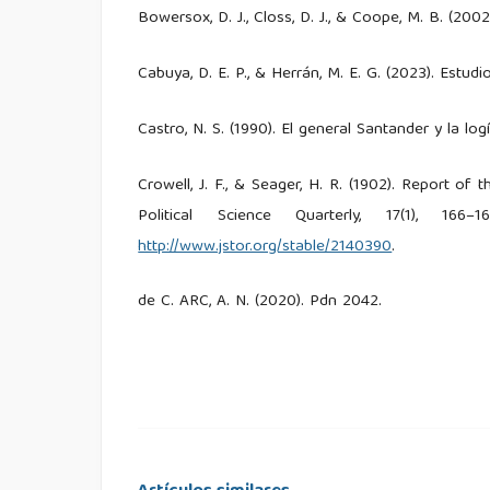
Bowersox, D. J., Closs, D. J., & Coope, M. B. (20
Cabuya, D. E. P., & Herrán, M. E. G. (2023). Estudio
Castro, N. S. (1990). El general Santander y la l
Crowell, J. F., & Seager, H. R. (1902). Report of
Political Science Quarterly, 17(1),
http://www.jstor.org/stable/2140390
.
de C. ARC, A. N. (2020). Pdn 2042.
de C. ARC, A. N., Polanco, L. D. V., Vargas, J. A. P.
de C. EJC, E. N. (2017). Mfre 4-0. Accedido el 19
de N., & Rojas, P. J. G. (2018). Mce 4-95.