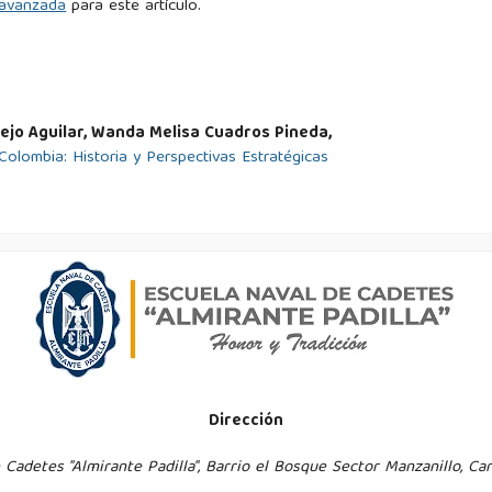
d avanzada
para este artículo.
ogistics, second revised and enlarged edition. Springer Berlin
 M. C. (2024). Evolución de la logística naval para la armada de
lejo Aguilar, Wanda Melisa Cuadros Pineda,
Colombia: Historia y Perspectivas Estratégicas
Orduz, N. H., & Lizarazo, W. T. N. (2019). Desarrollo logístico en
cedido el 18 de septiembre de 2024, de
e/10596/23090/pamezat.pdf?sequence=2&isAllowed=y
.
ks and flows. Logistics Research, 2(2), 55–56.
 of logistics: Milestones along converging paths. En The Roots
Dirección
innovation for supporting logistics performance.
 Cadetes "Almirante Padilla", Barrio el Bosque Sector Manzanillo, Ca