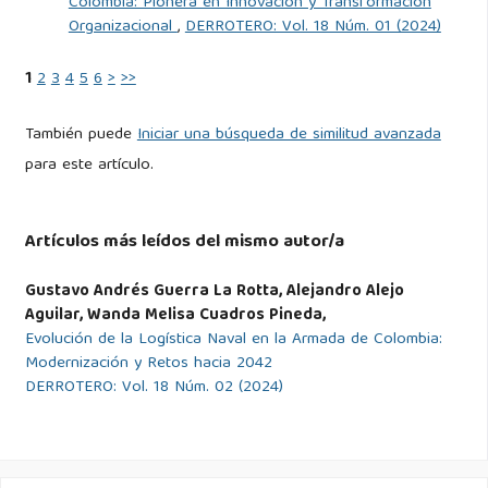
Stokes, M. A. (1999). China’s Strategic Modernization:
Colombia: Pionera en Innovación y Transformación
Organizacional
,
DERROTERO: Vol. 18 Núm. 01 (2024)
Implications for the United States. Strategic Studies
Institute (SSI) Monographs, first edition.
1
2
3
4
5
6
>
>>
Terrazgo, J. C. (2005). Alfred Thayer Mahan (1840 -1914)
También puede
Iniciar una búsqueda de similitud avanzada
Contralmirante U.S. NAVY, su contribución como historiador,
para este artículo.
estratega y geopolitico. Diplomado, Universidad Vida del
Mar.
Artículos más leídos del mismo autor/a
Thorpe, C. G. (1917). Pure logistics: The science of war
Gustavo Andrés Guerra La Rotta, Alejandro Alejo
preparation, volume 1. National Defense University Press,
Aguilar, Wanda Melisa Cuadros Pineda,
an und press ed.
Evolución de la Logística Naval en la Armada de Colombia:
Modernización y Retos hacia 2042
Thucydides (564). Historia de las Guerras del Peloponeso.
DERROTERO: Vol. 18 Núm. 02 (2024)
Librería de la Viuda de Hernando. Edición de 1889.
Tolmos, Y. M. (2015). Clausewitz: concepto, historia y