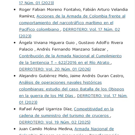
17 Núm. 01 (2023)
power upon history. 1660-1783. Political Science Quarterly,
Roger Fabian Moreno Fontalvo, Fabián Arturo Velandia
9(1):171.
Ramírez,
Acciones de la Armada de Colombia frente al
comportamiento del narcotráfico marítimo en el
Pacífico colombiano
,
DERROTERO: Vol. 17 Núm. 02
Shrader, C. R. (1999). The First helicopter war: Logistics and
(2023)
mobility in Algeria, 1954-1962. Praeger.
Ángela Viviana Higuera Guio , Gustavo Adolfo Rivera
Palacio , Andrés Fernando Manzano Salazar ,
Speller, J., Jordan, D., Kiras, J. D., Lonsdale, D. J., Tuck, C., and
Contribución de la Armada Nacional al Cumplimiento
Walton, D. (2016). Understanding Modern Warfare, volume
de la Sentencia T – 622/2016 en el Río Atrato
,
DERROTERO: Vol. 20 Núm. 01 (2026)
6. Cambridge University Press.
Alejandro Gutiérrez Melo, Jaime Andrés Duran Castro,
Análisis de operaciones navales históricas
Speller, J., McCabe, R., and Sanders, D. (2020). Europe, Small
colombianas: estudio del caso Batalla de los Obispos
Navies and Maritime Security: Balancing Traditional Roles
en la guerra de los Mil Días
,
DERROTERO: Vol. 17 Núm.
01 (2023)
and Emergent Threats in the 21st Century, volume 1. The
Rafael Ángel Ugarriza Díaz,
Competitividad en la
Corbett Centre for Maritime Policy Studies Series, 1st
cadena de suministro del turismo de cruceros
,
edition.
DERROTERO: Vol. 19 Núm. 02 (2025)
Juan Camilo Molina Medina,
Armada Nacional de