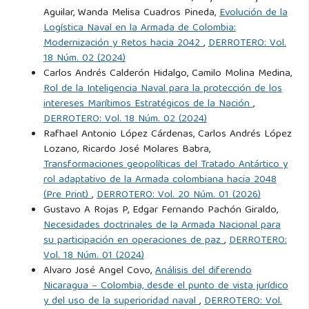
Aguilar, Wanda Melisa Cuadros Pineda,
Evolución de la
Logística Naval en la Armada de Colombia:
Mahan, A. T. (1900). The Problem of Asia and Its Effect
Modernización y Retos hacia 2042
,
DERROTERO: Vol.
upon International Policies. The New York Public Library.
18 Núm. 02 (2024)
Carlos Andrés Calderón Hidalgo, Camilo Molina Medina,
Mahan, A. T. (1918). The Influence of Sea Power Upon
Rol de la Inteligencia Naval para la protección de los
History. Dover Publications.
intereses Marítimos Estratégicos de la Nación
,
DERROTERO: Vol. 18 Núm. 02 (2024)
Rafhael Antonio López Cárdenas, Carlos Andrés López
Morison, S. E. (1963). The two-ocean war: A short history
Lozano, Ricardo José Molares Babra,
of the United States Navy in the Second World War. Little,
Transformaciones geopolíticas del Tratado Antártico y
Brown and Company.
rol adaptativo de la Armada colombiana hacia 2048
(Pre Print)
,
DERROTERO: Vol. 20 Núm. 01 (2026)
Gustavo A Rojas P, Edgar Fernando Pachón Giraldo,
Rexrode, T. (2013). Building corbett's navy: The principles of
Necesidades doctrinales de la Armada Nacional para
maritime strategy and the functions of the navy in naval
su participación en operaciones de paz
,
DERROTERO:
policy. Journal of Chemical Information and Modeling,
Vol. 18 Núm. 01 (2024)
53(9):1689–1699.
Alvaro José Angel Covo,
Análisis del diferendo
Nicaragua – Colombia, desde el punto de vista jurídico
y del uso de la superioridad naval
,
DERROTERO: Vol.
Roosevelt, N. and Mahan, A. T. (1894). The influence of sea