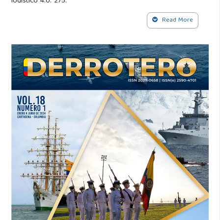
logístico 4.0. 275.
Read More
Carter, W. R. (1953). Beans, Bullets, and Black Oil. U. S.
Government Printing Office, primera edición.
Carter, W. R. y Duvall, E. E. (1958). Ships, salvage, and sinews
of war: The story of fleet logistics afloat in Atlantic and
Mediterranean waters during World War II. Departamento
de la Marina.
Clausewitz, C. v. (1975). On War. Princeton University Press.
Corbett, J. S. (1911). Some Principles of Maritime Strategy,
volumen 1. Primera edición.
Corbett, J. S. (1918). Naval Operations, volumen I. G. & Co.
Longmans.