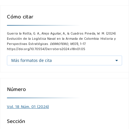
García, H. C. (2002). Los tratados en el libro I de la historia
Cómo citar
de la guerra del Peloponeso de Tucídides. Byzantion Nea
Hellas, 21.
Guerra la Rotta, G. A., Alejo Aguilar, A., & Cuadros Pineda, W. M. (2024).
Goldrick, J. (1997). No Easy Answers: The Development of
Evolución de la Logística Naval en la Armada de Colombia: Historia y
Perspectivas Estratégicas.
DERROTERO
,
18
(01), 1–17.
the Navies of India, Pakistan, Bangladesh, and Sri Lanka,
https://doi.org/10.70554/Derrotero2024.v18n01.05
1945-1996. Lancer Publishers.
Más formatos de cita
Goldrick, J. (2015). Before Jutland: The Naval War in
Northern European Waters, August 1914-February 1915.
Naval Institute Press.
Número
Goldrick, J. (2018). After Jutland: The naval war in northern
Vol. 18 Núm. 01 (2024)
european waters june 1916-november 1918. The Mariner’s
Mirror, 105(2):159–297.
Sección