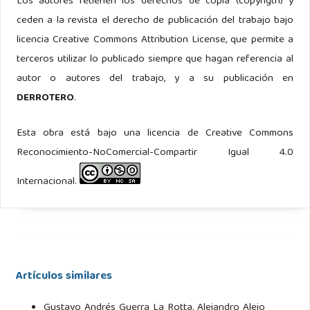
Los autores retienen los derechos de copia (copyrigth) y
Hughes, W. P. and Daley, F. (2017). The Oxford Companion
ceden a la revista el derecho de publicación del trabajo bajo
to Ships and the Sea. Oxford University Press, first edition.
licencia Creative Commons Attribution License, que permite a
terceros utilizar lo publicado siempre que hagan referencia al
Kennedy, P. M. (1976). The rise and fall of British naval
autor o autores del trabajo, y a su publicación en
mastery, volume 1. Allen Lane, first edition.
DERROTERO
.
Laughton, J. K. (1894). State Papers relating to the Defeat
Esta obra está bajo una licencia de Creative Commons
of the Spanish Armada: Vol. II. Navy Records Society, first
Reconocimiento-NoComercial-Compartir Igual 4.0
edition.
Internacional.
Magruder, C. B. (1969). Recurring Logistics Problems As I
Have Observed Them, volume 1. Center of Military History
United States Army, third edition.
Mahan, A. T. (1892). The influence of sea power upon the
Artículos similares
French Revolution and empire 1793-1812. Sampson Low
Marston & Co.
Gustavo Andrés Guerra La Rotta, Alejandro Alejo