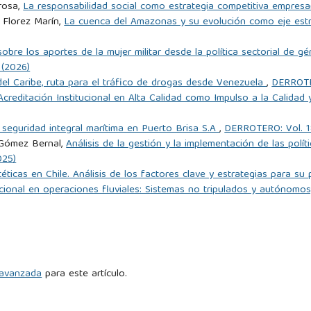
fense. Centro Naval Instituto de Publicaciones Navales.
rosa,
La responsabilidad social como estrategia competitiva empresa
 Florez Marín,
La cuenca del Amazonas y su evolución como eje estr
 Blockades and Sea Power: Strategies and Counter-Strategies,
obre los aportes de la mujer militar desde la política sectorial de 
 (2026)
 del Caribe, ruta para el tráfico de drogas desde Venezuela
,
DERROTE
iral of the Fleet Lord Fisher. Nimble Books, primera edición.
creditación Institucional en Alta Calidad como Impulso a la Calidad 
 I de la historia de la guerra del Peloponeso de Tucídides.
 seguridad integral marítima en Puerto Brisa S.A
,
DERROTERO: Vol. 1
a Gómez Bernal,
Análisis de la gestión y la implementación de las polít
025)
téticas en Chile. Análisis de los factores clave y estrategias para s
opment of the Navies of India, Pakistan, Bangladesh, and Sri
cional en operaciones fluviales: Sistemas no tripulados y autónomos
 War in Northern European Waters, August 1914-February 1915.
d avanzada
para este artículo.
war in northern european waters june 1916-november 1918. The