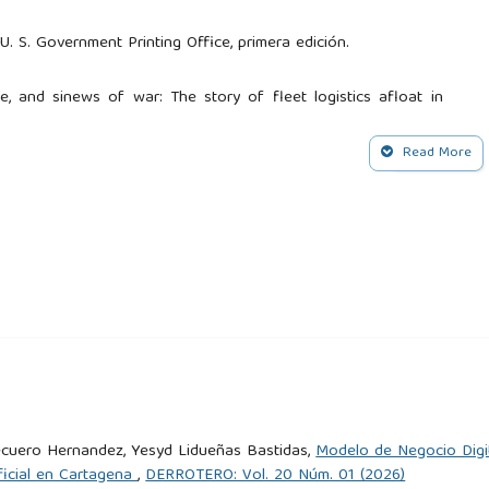
. U. S. Government Printing Office, primera edición.
age, and sinews of war: The story of fleet logistics afloat in
War II. Departamento de la Marina.
Read More
ity Press.
Strategy, volumen 1. Primera edición.
. G. & Co. Longmans.
an Independence: A Study of Arms and Diplomacy, 1774-1787.
stics. Naval War College Review, 2.
Recuero Hernandez, Yesyd Lidueñas Bastidas,
Modelo de Negocio Digit
ificial en Cartagena
,
DERROTERO: Vol. 20 Núm. 01 (2026)