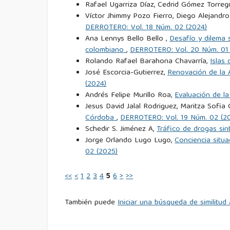
Eccles, H. E. (1959). Logistics in the National De
Rafael Ugarriza Díaz, Cedrid Gómez Torreg
Víctor Jhimmy Pozo Fierro, Diego Alejandro
DERROTERO: Vol. 18 Núm. 02 (2024)
Elleman, B. A. y Paine, S. C. M. (2006). Naval
Ana Lennys Bello Bello ,
Desafío y dilema s
1805-2006. Routledge, primera edición.
colombiano
,
DERROTERO: Vol. 20 Núm. 01
Rolando Rafael Barahona Chavarría,
Islas
Fisher, J. A. (1920). Memories and Records by Adm
José Escorcia-Gutierrez,
Renovación de la A
(2024)
García, H. C. (2002). Los tratados en el libro
Andrés Felipe Murillo Roa,
Evaluación de la
Jesus David Jalal Rodriguez, Maritza Sofi
Byzantion Nea Hellas, 21.
Córdoba
,
DERROTERO: Vol. 19 Núm. 02 (2
Schedir S. Jiménez A,
Tráfico de drogas sin
Goldrick, J. (1997). No Easy Answers: The Devel
Jorge Orlando Lugo Lugo,
Conciencia situa
Lanka, 1945-1996. Lancer Publishers.
02 (2025)
Goldrick, J. (2015). Before Jutland: The Naval
<<
<
1
2
3
4
5
6
>
>>
Naval Institute Press.
También puede
Iniciar una búsqueda de similitu
Goldrick, J. (2018). After Jutland: The naval 