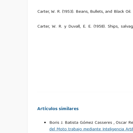
Carter, W. R. (1953). Beans, Bullets, and Black Oil
Carter, W. R. y Duvall, E. E. (1958). Ships, salv
Atlantic and Mediterranean waters during World 
Clausewitz, C. v. (1975). On War. Princeton Univers
Corbett, J. S. (1911). Some Principles of Maritime 
Corbett, J. S. (1918). Naval Operations, volumen I
Dull, J. R. (1975). The French Navy and Americ
Princeton University Press.
Artículos similares
Eccles, H. E. (1949). Basic elements of naval logi
Boris J. Batista Gómez Casseres , Oscar 
del Moto trabajo mediante Inteligencia Art