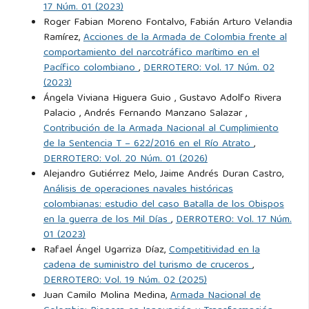
17 Núm. 01 (2023)
power upon history. 1660-1783. Political Science Quarterly,
Roger Fabian Moreno Fontalvo, Fabián Arturo Velandia
9(1):171.
Ramírez,
Acciones de la Armada de Colombia frente al
comportamiento del narcotráfico marítimo en el
Pacífico colombiano
,
DERROTERO: Vol. 17 Núm. 02
Shrader, C. R. (1999). The First helicopter war: Logistics and
(2023)
mobility in Algeria, 1954-1962. Praeger.
Ángela Viviana Higuera Guio , Gustavo Adolfo Rivera
Palacio , Andrés Fernando Manzano Salazar ,
Speller, J., Jordan, D., Kiras, J. D., Lonsdale, D. J., Tuck, C., and
Contribución de la Armada Nacional al Cumplimiento
Walton, D. (2016). Understanding Modern Warfare, volume
de la Sentencia T – 622/2016 en el Río Atrato
,
DERROTERO: Vol. 20 Núm. 01 (2026)
6. Cambridge University Press.
Alejandro Gutiérrez Melo, Jaime Andrés Duran Castro,
Análisis de operaciones navales históricas
Speller, J., McCabe, R., and Sanders, D. (2020). Europe, Small
colombianas: estudio del caso Batalla de los Obispos
Navies and Maritime Security: Balancing Traditional Roles
en la guerra de los Mil Días
,
DERROTERO: Vol. 17 Núm.
01 (2023)
and Emergent Threats in the 21st Century, volume 1. The
Rafael Ángel Ugarriza Díaz,
Competitividad en la
Corbett Centre for Maritime Policy Studies Series, 1st
cadena de suministro del turismo de cruceros
,
edition.
DERROTERO: Vol. 19 Núm. 02 (2025)
Juan Camilo Molina Medina,
Armada Nacional de