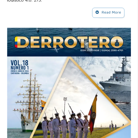
logístico 4.0. 275.
Read More
Carter, W. R. (1953). Beans, Bullets, and Black Oil. U. S.
Government Printing Office, primera edición.
Carter, W. R. y Duvall, E. E. (1958). Ships, salvage, and sinews
of war: The story of fleet logistics afloat in Atlantic and
Mediterranean waters during World War II. Departamento
de la Marina.
Clausewitz, C. v. (1975). On War. Princeton University Press.
Corbett, J. S. (1911). Some Principles of Maritime Strategy,
volumen 1. Primera edición.
Corbett, J. S. (1918). Naval Operations, volumen I. G. & Co.
Longmans.