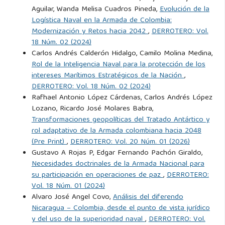
Aguilar, Wanda Melisa Cuadros Pineda,
Evolución de la
Logística Naval en la Armada de Colombia:
Mahan, A. T. (1900). The Problem of Asia and Its Effect
Modernización y Retos hacia 2042
,
DERROTERO: Vol.
upon International Policies. The New York Public Library.
18 Núm. 02 (2024)
Carlos Andrés Calderón Hidalgo, Camilo Molina Medina,
Mahan, A. T. (1918). The Influence of Sea Power Upon
Rol de la Inteligencia Naval para la protección de los
History. Dover Publications.
intereses Marítimos Estratégicos de la Nación
,
DERROTERO: Vol. 18 Núm. 02 (2024)
Rafhael Antonio López Cárdenas, Carlos Andrés López
Morison, S. E. (1963). The two-ocean war: A short history
Lozano, Ricardo José Molares Babra,
of the United States Navy in the Second World War. Little,
Transformaciones geopolíticas del Tratado Antártico y
Brown and Company.
rol adaptativo de la Armada colombiana hacia 2048
(Pre Print)
,
DERROTERO: Vol. 20 Núm. 01 (2026)
Gustavo A Rojas P, Edgar Fernando Pachón Giraldo,
Rexrode, T. (2013). Building corbett's navy: The principles of
Necesidades doctrinales de la Armada Nacional para
maritime strategy and the functions of the navy in naval
su participación en operaciones de paz
,
DERROTERO:
policy. Journal of Chemical Information and Modeling,
Vol. 18 Núm. 01 (2024)
53(9):1689–1699.
Alvaro José Angel Covo,
Análisis del diferendo
Nicaragua – Colombia, desde el punto de vista jurídico
y del uso de la superioridad naval
,
DERROTERO: Vol.
Roosevelt, N. and Mahan, A. T. (1894). The influence of sea