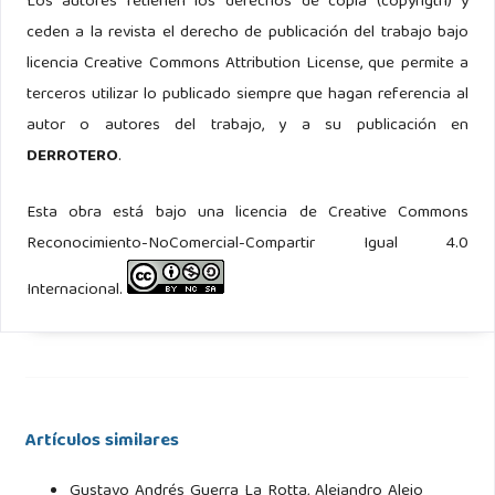
Los autores retienen los derechos de copia (copyrigth) y
Hughes, W. P. and Daley, F. (2017). The Oxford Companion
ceden a la revista el derecho de publicación del trabajo bajo
to Ships and the Sea. Oxford University Press, first edition.
licencia Creative Commons Attribution License, que permite a
terceros utilizar lo publicado siempre que hagan referencia al
Kennedy, P. M. (1976). The rise and fall of British naval
autor o autores del trabajo, y a su publicación en
mastery, volume 1. Allen Lane, first edition.
DERROTERO
.
Laughton, J. K. (1894). State Papers relating to the Defeat
Esta obra está bajo una licencia de Creative Commons
of the Spanish Armada: Vol. II. Navy Records Society, first
Reconocimiento-NoComercial-Compartir Igual 4.0
edition.
Internacional.
Magruder, C. B. (1969). Recurring Logistics Problems As I
Have Observed Them, volume 1. Center of Military History
United States Army, third edition.
Mahan, A. T. (1892). The influence of sea power upon the
Artículos similares
French Revolution and empire 1793-1812. Sampson Low
Marston & Co.
Gustavo Andrés Guerra La Rotta, Alejandro Alejo