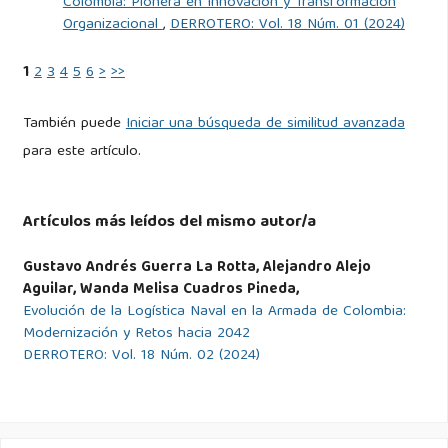
Stokes, M. A. (1999). China’s Strategic Modernization:
Colombia: Pionera en Innovación y Transformación
Organizacional
,
DERROTERO: Vol. 18 Núm. 01 (2024)
Implications for the United States. Strategic Studies
Institute (SSI) Monographs, first edition.
1
2
3
4
5
6
>
>>
Terrazgo, J. C. (2005). Alfred Thayer Mahan (1840 -1914)
También puede
Iniciar una búsqueda de similitud avanzada
Contralmirante U.S. NAVY, su contribución como historiador,
para este artículo.
estratega y geopolitico. Diplomado, Universidad Vida del
Mar.
Artículos más leídos del mismo autor/a
Thorpe, C. G. (1917). Pure logistics: The science of war
Gustavo Andrés Guerra La Rotta, Alejandro Alejo
preparation, volume 1. National Defense University Press,
Aguilar, Wanda Melisa Cuadros Pineda,
an und press ed.
Evolución de la Logística Naval en la Armada de Colombia:
Modernización y Retos hacia 2042
Thucydides (564). Historia de las Guerras del Peloponeso.
DERROTERO: Vol. 18 Núm. 02 (2024)
Librería de la Viuda de Hernando. Edición de 1889.
Tolmos, Y. M. (2015). Clausewitz: concepto, historia y