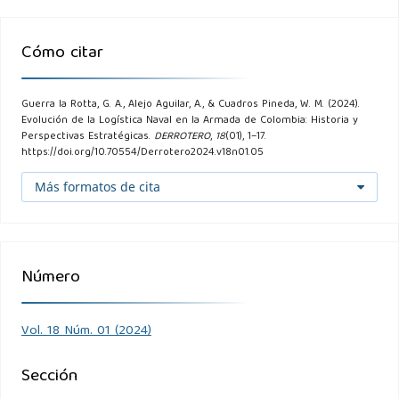
García, H. C. (2002). Los tratados en el libro I de la historia
Cómo citar
de la guerra del Peloponeso de Tucídides. Byzantion Nea
Hellas, 21.
Guerra la Rotta, G. A., Alejo Aguilar, A., & Cuadros Pineda, W. M. (2024).
Goldrick, J. (1997). No Easy Answers: The Development of
Evolución de la Logística Naval en la Armada de Colombia: Historia y
Perspectivas Estratégicas.
DERROTERO
,
18
(01), 1–17.
the Navies of India, Pakistan, Bangladesh, and Sri Lanka,
https://doi.org/10.70554/Derrotero2024.v18n01.05
1945-1996. Lancer Publishers.
Más formatos de cita
Goldrick, J. (2015). Before Jutland: The Naval War in
Northern European Waters, August 1914-February 1915.
Naval Institute Press.
Número
Goldrick, J. (2018). After Jutland: The naval war in northern
Vol. 18 Núm. 01 (2024)
european waters june 1916-november 1918. The Mariner’s
Mirror, 105(2):159–297.
Sección