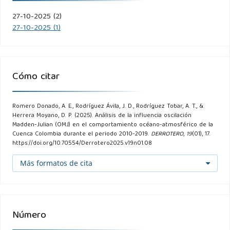
of the Atmospheric Sciences, 28(7), 702–708.
27-10-2025 (2)
Martin, E. R., & Schumacher, C. (2010). Modulation of
27-10-2025 (1)
Caribbean precipitation by the Madden-Julian Oscillation.
Journal of Climate, 24(3), 813–824.
https://doi.org/10.1175/2010JCLI3773.1
Cómo citar
Minjares, J., et al. (2025). Evolution of Extreme Madden-
Julian Oscillation Events and their Impacts on South
Romero Donado, A. E., Rodríguez Ávila, J. D., Rodríguez Tobar, A. T., &
Herrera Moyano, D. P. (2025). Análisis de la influencia oscilación
America.
https://arxiv.org/pdf/2507.202893
Madden-Julian (OMJ) en el comportamiento océano-atmosférico de la
Cuenca Colombia durante el periodo 2010-2019.
DERROTERO
,
19
(01), 17.
https://doi.org/10.70554/Derrotero2025.v19n01.08
Recalde-Coronel, G., et al. (2020). Madden-Julian oscillation
influence on sub-seasonal rainfall variability on the west
Más formatos de cita
of South America.
https://link.springer.com/article/10.1007/s00382-019-05107-
2
Número
Ricaurte, C., & Bastidas, M. (2017). Regionalización dinámica