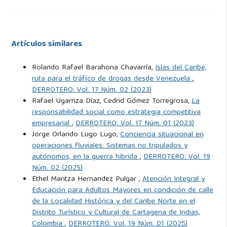
1917–1932.
Yepes, J., & Poveda, G. (2012). Diagnóstico y predictibilidad
de la lluvia en Colombia a escala intraestacional.
Artículos similares
Rolando Rafael Barahona Chavarría,
Islas del Caribe,
Zhang, C., & Gottschalck, J. (2002). SST anomalies of ENSO
ruta para el tráfico de drogas desde Venezuela
,
and the Madden-Julian Oscillation in the equatorial Pacific.
DERROTERO: Vol. 17 Núm. 02 (2023)
Journal of Climate, 15, 2429–2445.
Rafael Ugarriza Díaz, Cedrid Gómez Torregrosa,
La
https://doi.org/10.1175/1520-
responsabilidad social como estrategia competitiva
0442(2002)015
<2429:SAOEAT>2.0.CO;2
empresarial
,
DERROTERO: Vol. 17 Núm. 01 (2023)
Jorge Orlando Lugo Lugo,
Conciencia situacional en
operaciones fluviales: Sistemas no tripulados y
autónomos, en la guerra hibrida
,
DERROTERO: Vol. 19
Núm. 02 (2025)
Ethel Maritza Hernandez Pulgar ,
Atención Integral y
Educación para Adultos Mayores en condición de calle
de la Localidad Histórica y del Caribe Norte en el
Distrito Turístico y Cultural de Cartagena de Indias,
Colombia
,
DERROTERO: Vol. 19 Núm. 01 (2025)