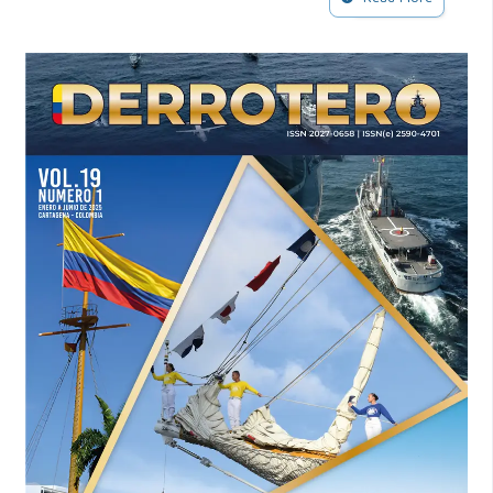
relation to the tropical 40–50 day oscillation. Journal of
the Atmospheric Sciences, 53(21).
Beltrán, O., & Colmenares, C. (2011). Aplicación de ondeletas
en datos de posicionamiento continuo para la región
colombiana con fines geodinámicos. UD y la Geomática,
(5), 92–102.
https://doi.org/10.14483/23448407.3649
Carvalho, L. M., Jones, C., & Liebmann, B. (2004). The South
Atlantic convergence zone: Intensity, form, persistence, and
relationships with intraseasonal to interannual activity and
extreme rainfall. Journal of Climate, 17, 88–108.
Cuadros Rubio, N. (2011). Análisis de la variabilidad de la
temperatura del aire en regiones de Colombia bajo la
influencia de la oscilación Madden-Julian durante los años
1978–2008 [Tesis de Maestría, Universidad Nacional de