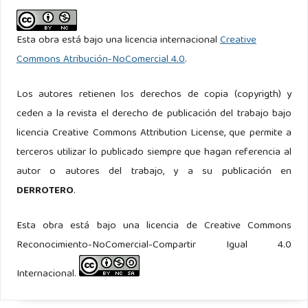
Colombia].
https://repositorio.unal.edu.co/handle/unal/8559
Torres Pineda, C. E. (2012). Efecto de las ondas Madden-
Esta obra está bajo una licencia internacional
Creative
Julian en la precipitación sobre algunas regiones del
Commons Atribución-NoComercial 4.0
.
territorio colombiano [Tesis de Maestría, Universidad
Los autores retienen los derechos de copia (copyrigth) y
Nacional de Colombia].
https://core.ac.uk/download/pdf/11058098.pdf
ceden a la revista el derecho de publicación del trabajo bajo
licencia Creative Commons Attribution License, que permite a
Torres, C., & Pabón, J. (2017). Variabilidad intraestacional de
terceros utilizar lo publicado siempre que hagan referencia al
la precipitación en Colombia y su relación con la oscilación
autor o autores del trabajo, y a su publicación en
de Madden-Julian. Revista de la Academia Colombiana de
DERROTERO
.
Ciencias Exactas, Físicas y Naturales, 41(158), 79–93.
https://doi.org/10.18257/raccefyn.380
Esta obra está bajo una licencia de Creative Commons
Reconocimiento-NoComercial-Compartir Igual 4.0
Wheeler, M., & Hendon, H. (2004). An all-season real-time
multivariate MJO index: Development of an index for
Internacional.
monitoring and prediction. Monthly Weather Review, 132(8),